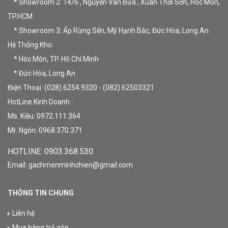
* Showroom 2: 14/6 , Nguyễn Văn Bứa , Xuân Thới Sơn, Hóc Môn,
TP.HCM
* Showroom 3: Ấp Rừng Sến, Mỹ Hạnh Bắc, Đức Hòa, Long An
Hệ Thống Kho:
* Hóc Môn, TP. Hồ Chí Minh
* Đức Hòa, Long An
Điện Thoại: (028).6254.9320 - (082).62503321
HotLine Kinh Doanh :
Ms. Kiều: 0972.111.364
Mr. Ngôn: 0968.370.371
HOTLINE: 09
03.368.530
Email: gachmenminhchien@gmail.com
THÔNG TIN CHUNG
Liên hệ
Mua hàng trả góp