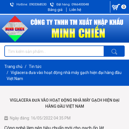
Hotline: 0903368530
Đặt hàng: 0966400048
0
Bảng giá
Liên hệ
Trang chủ
Tin tức
Viglacera đưa vào hoạt động nhà máy gạch hiện đại hàng đầu
Việt Nam
VIGLACERA ĐƯA VÀO HOẠT ĐỘNG NHÀ MÁY GẠCH HIỆN ĐẠI
HÀNG ĐẦU VIỆT NAM
Ngày đăng: 16/05/2022 04:35 PM
Công nghệ làm nên tiêu chuẩn mới cho gạch ốp lát