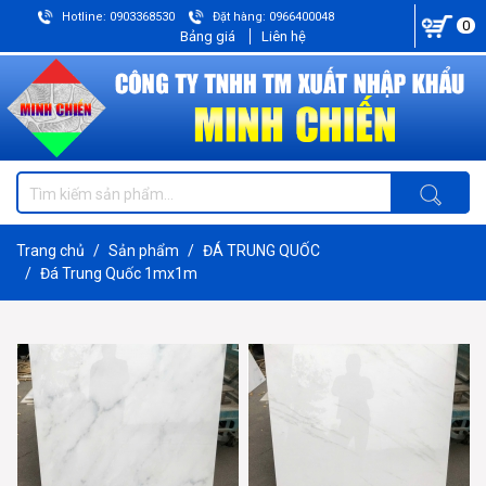
Hotline: 0903368530
Đặt hàng: 0966400048
0
Bảng giá
Liên hệ
Trang chủ
Sản phẩm
ĐÁ TRUNG QUỐC
Đá Trung Quốc 1mx1m