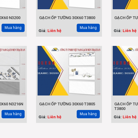
30X60 N3200
GẠCH ỐP TƯỜNG 30X60 T3800
GẠCH ỐP T
Mua hàng
Mua hàng
Giá:
Liên hệ
Giá:
Liên hệ
0X60 N3216N
GẠCH ỐP TƯỜNG 30X60 T3805
GẠCH ỐP TƯ
T3800
Mua hàng
Mua hàng
Giá:
Liên hệ
Giá:
Liên hệ