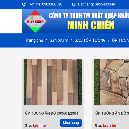
Hotline: 0903368530
Đặt hàng: 0966400048
Trang chủ
Sản phẩm
GẠCH ỐP TƯỜNG
ỐP TƯỜN
ỐP TƯỜNG ẤN ĐỘ 30X60 E2304
ỐP TƯỜNG ẤN ĐỘ 3
Mua hàng
Giá:
Liên hệ
Giá:
Liên hệ