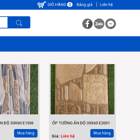
GIỎ HÀNG
0
Bảng giá
Liên hệ
N ĐỘ 30X60 E1306
ỐP TƯỜNG ẤN ĐỘ 30X60 E2001
Mua hàng
Mua hàng
Giá:
Liên hệ