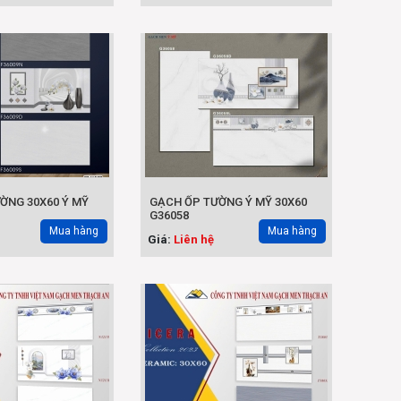
ỜNG 30X60 Ý MỸ
GẠCH ỐP TƯỜNG Ý MỸ 30X60
G36058
Mua hàng
Mua hàng
Giá:
Liên hệ