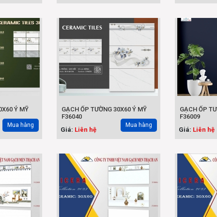
X60 Ý MỸ
GẠCH ỐP TƯỜNG 30X60 Ý MỸ
GẠCH ỐP TƯ
F36040
F36009
Mua hàng
Mua hàng
Giá:
Liên hệ
Giá:
Liên hệ