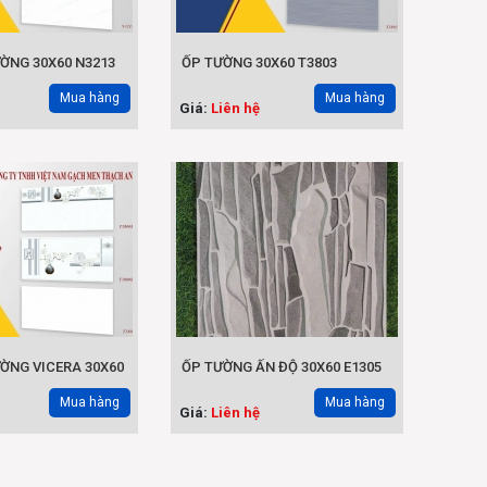
ƯỜNG 30X60 N3213
ỐP TƯỜNG 30X60 T3803
Mua hàng
Mua hàng
Giá:
Liên hệ
ỜNG VICERA 30X60
ỐP TƯỜNG ẤN ĐỘ 30X60 E1305
Mua hàng
Mua hàng
Giá:
Liên hệ