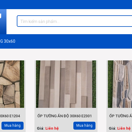
G 30x60
0X60 E1204
ỐP TƯỜNG ẤN ĐỘ 30X60 E2301
ỐP TƯỜNG Ấ
Mua hàng
Mua hàng
Giá:
Liên hệ
Giá:
Liên hệ