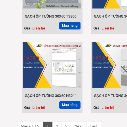
GẠCH ỐP TƯỜNG 30X60 T3806
GẠCH ỐP TƯỜNG 
Mua hàng
Giá:
Liên hệ
Giá:
Liên hệ
GẠCH ỐP TƯỜNG 30X60 N3211
GẠCH ỐP TƯỜNG 3
Mua hàng
Giá:
Liên hệ
Giá:
Liên hệ
Page 1 / 3
1
2
3
Next
Last