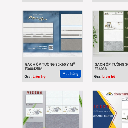
GẠCH ỐP TƯỜNG 30X60 Ý MỸ
GẠCH ỐP TƯỜNG 30
F36042RM
F36038
Mua hàng
Giá:
Liên hệ
Giá:
Liên hệ