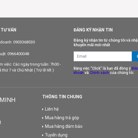
 TƯ VẤN
ĐĂNG KÝ NHẬN TIN
Đăng ký nhận tin từ chúng tôi và nhậ
 doanh: 0903368530
khuyến mãi mới nhất
huật: 0966400048
àm việc: Các ngày trong tuần: 7h00 -
Bằng việc "Click" là bạn đã đồng ý
Điề
thứ 7 và Chủ Nhật ( Trừ lễ tết )
khoản
và
Chính sách
của chúng tôi.
THÔNG TIN CHUNG
 MINH
Liên hệ
Mua hàng trả góp
M
Mua hàng đảm bảo
Tuyển dụng