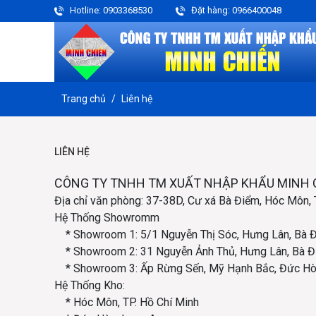
Hotline: 0903368530
Đặt hàng: 0966400048
Trang chủ
Liên hệ
LIÊN HỆ
CÔNG TY TNHH TM XUẤT NHẬP KHẨU MINH 
Địa chỉ văn phòng: 37-38D, Cư xá Bà Điểm, Hóc Môn
Hệ Thống Showromm
* Showroom 1: 5/1 Nguyễn Thị Sóc, Hưng Lân, Bà 
* Showroom 2: 31 Nguyễn Ảnh Thủ, Hưng Lân, Bà 
* Showroom 3: Ấp Rừng Sến, Mỹ Hạnh Bắc, Đức Hò
Hệ Thống Kho:
* Hóc Môn, TP. Hồ Chí Minh