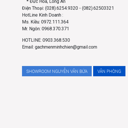
* Đức Hòa, Long An
Điện Thoại: (028).6254.9320 - (082).62503321
HotLine Kinh Doanh :
Ms. Kiều: 0972.111.364
Mr. Ngôn: 0968.370.371
HOTLINE: 0903.368.530
Email: gachmenminhchien@gmail.com
SHOWROOM NGUYỄN VĂN BỨA
VĂN PHÒNG