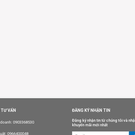
 TƯ VẤN
ĐĂNG KÝ NHẬN TIN
Đăng ký nhận tin từ chúng tôi và nhậ
 doanh: 0903368530
khuyến mãi mới nhất
huật: 0966400048