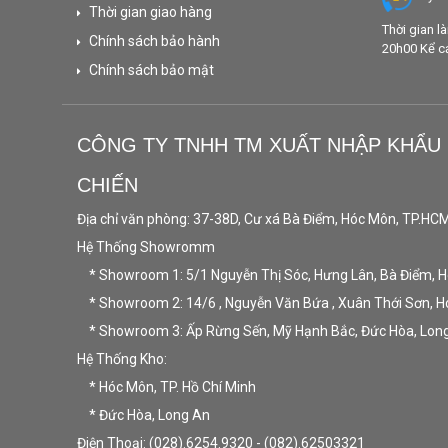
Thời gian giao hàng
Thời gian l
Chính sách bảo hành
20h00 Kể cả 
Chính sách bảo mật
CÔNG TY TNHH TM XUẤT NHẬP KHẨU
CHIẾN
Địa chỉ văn phòng: 37-38D, Cư xá Bà Điểm, Hóc Môn, TP.HC
Hệ Thống Showromm
* Showroom 1: 5/1 Nguyễn Thị Sóc, Hưng Lân, Bà Điểm, 
* Showroom 2: 14/6 , Nguyễn Văn Bứa , Xuân Thới Sơn, 
* Showroom 3: Ấp Rừng Sến, Mỹ Hạnh Bắc, Đức Hòa, Lon
Hệ Thống Kho:
* Hóc Môn, TP. Hồ Chí Minh
* Đức Hòa, Long An
Điện Thoại: (028).6254.9320 - (082).62503321