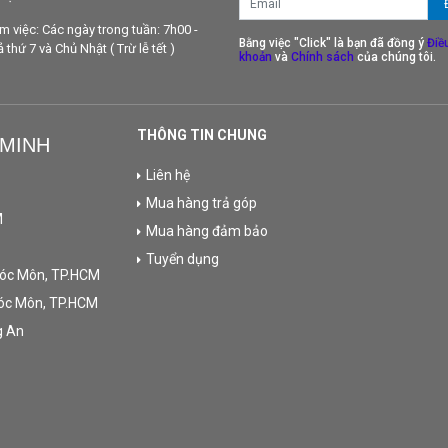
àm việc: Các ngày trong tuần: 7h00 -
Bằng việc "Click" là bạn đã đồng ý
Điề
thứ 7 và Chủ Nhật ( Trừ lễ tết )
khoản
và
Chính sách
của chúng tôi.
THÔNG TIN CHUNG
 MINH
Liên hệ
Mua hàng trả góp
M
Mua hàng đảm bảo
Tuyển dụng
Hóc Môn, TP.HCM
Hóc Môn, TP.HCM
g An