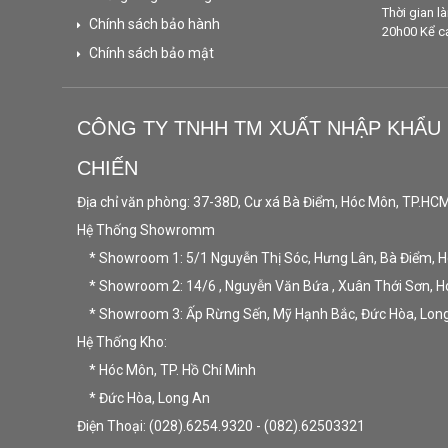
Thời gian l
Chính sách bảo hành
20h00 Kể cả 
Chính sách bảo mật
CÔNG TY TNHH TM XUẤT NHẬP KHẨU
CHIẾN
Địa chỉ văn phòng: 37-38D, Cư xá Bà Điểm, Hóc Môn, TP.HC
Hệ Thống Showromm
* Showroom 1: 5/1 Nguyễn Thị Sóc, Hưng Lân, Bà Điểm, 
* Showroom 2: 14/6 , Nguyễn Văn Bứa , Xuân Thới Sơn, 
* Showroom 3: Ấp Rừng Sến, Mỹ Hạnh Bắc, Đức Hòa, Lon
Hệ Thống Kho:
* Hóc Môn, TP. Hồ Chí Minh
* Đức Hòa, Long An
Điện Thoại: (028).6254.9320 - (082).62503321