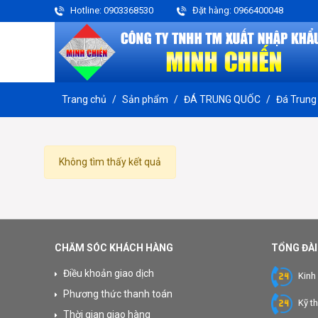
Hotline: 0903368530
Đặt hàng: 0966400048
Trang chủ
Sản phẩm
ĐÁ TRUNG QUỐC
Đá Trung
Không tìm thấy kết quả
CHĂM SÓC KHÁCH HÀNG
TỔNG ĐÀI
Điều khoản giao dịch
Kinh
Phương thức thanh toán
Kỹ t
Thời gian giao hàng