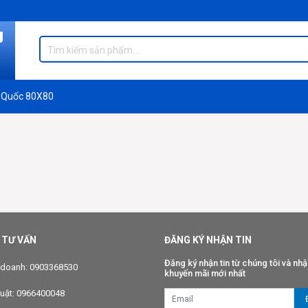
 Quốc 80X80
 TƯ VẤN
ĐĂNG KÝ NHẬN TIN
Đăng ký nhận tin từ chúng tôi và nhậ
 doanh: 0903368530
khuyến mãi mới nhất
huật: 0966400048