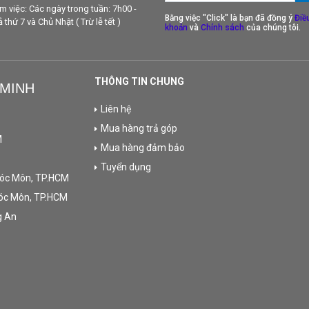
àm việc: Các ngày trong tuần: 7h00 -
Bằng việc "Click" là bạn đã đồng ý
Điề
thứ 7 và Chủ Nhật ( Trừ lễ tết )
khoản
và
Chính sách
của chúng tôi.
THÔNG TIN CHUNG
 MINH
Liên hệ
Mua hàng trả góp
M
Mua hàng đảm bảo
Tuyển dụng
Hóc Môn, TP.HCM
Hóc Môn, TP.HCM
g An