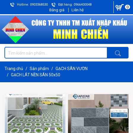
Hotline: 0903368530
Đặt hàng: 0966400048
0
Bảng giá
Liên hệ
Trang chủ
Sản phẩm
GẠCH SÂN VƯỜN
GẠCH LÁT NỀN SÂN 50x50