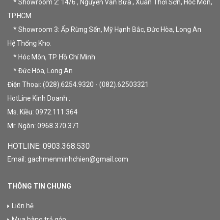
* Showroom 2: 14/6 , Nguyễn Văn Bứa , Xuân Thới Sơn, Hóc Môn,
TP.HCM
* Showroom 3: Ấp Rừng Sến, Mỹ Hạnh Bắc, Đức Hòa, Long An
Hệ Thống Kho:
* Hóc Môn, TP. Hồ Chí Minh
* Đức Hòa, Long An
Điện Thoại: (028).6254.9320 - (082).62503321
HotLine Kinh Doanh :
Ms. Kiều: 0972.111.364
Mr. Ngôn: 0968.370.371
HOTLINE: 09
03.368.530
Email: gachmenminhchien@gmail.com
THÔNG TIN CHUNG
Liên hệ
Mua hàng trả góp