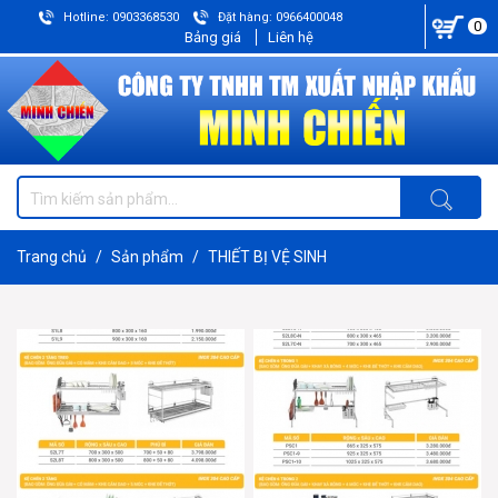
Hotline: 0903368530
Đặt hàng: 0966400048
0
Bảng giá
Liên hệ
Trang chủ
Sản phẩm
THIẾT BỊ VỆ SINH