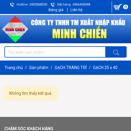
Hotline: 0903368530
Đặt hàng: 0966400048
0
Bảng giá
Liên hệ
Trang chủ
Sản phẩm
GẠCH TRANG TRÍ
GẠCH 25 x 40
Không tìm thấy kết quả
CHĂM SÓC KHÁCH HÀNG