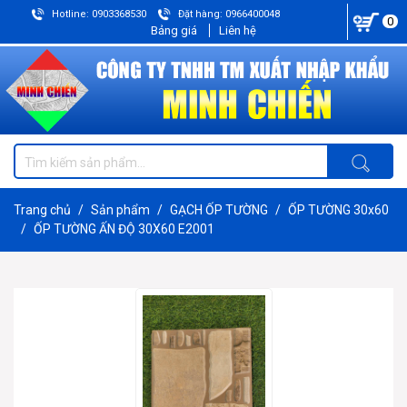
Hotline: 0903368530
Đặt hàng: 0966400048
0
Bảng giá
Liên hệ
Trang chủ
Sản phẩm
GẠCH ỐP TƯỜNG
ỐP TƯỜNG 30x60
ỐP TƯỜNG ẤN ĐỘ 30X60 E2001