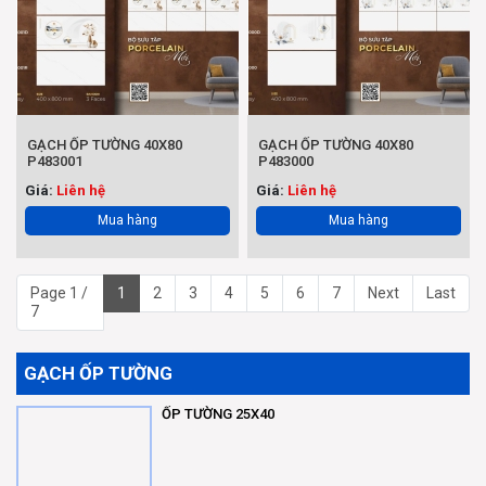
GẠCH ỐP TƯỜNG 40X80
GẠCH ỐP TƯỜNG 40X80
P483001
P483000
Giá:
Liên hệ
Giá:
Liên hệ
Mua hàng
Mua hàng
Page 1 /
1
2
3
4
5
6
7
Next
Last
7
GẠCH ỐP TƯỜNG
ỐP TƯỜNG 25X40