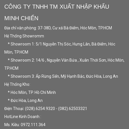
CÔNG TY TNHH TM XUẤT NHẬP KHẨU
MINH CHIẾN
Địa chỉ văn phòng: 37-38D, Cư xá Bà Điểm, Hóc Môn, TP.HCM
Hệ Thống Showromm
* Showroom 1: 5/1 Nguyễn Thị Sóc, Hưng Lân, Bà Điểm, Hóc
Môn, TP.HCM
* Showroom 2: 14/6 , Nguyễn Văn Bứa , Xuân Thới Sơn, Hóc Môn,
TP.HCM
* Showroom 3: Ấp Rừng Sến, Mỹ Hạnh Bắc, Đức Hòa, Long An
Hệ Thống Kho:
* Hóc Môn, TP. Hồ Chí Minh
* Đức Hòa, Long An
Điện Thoại: (028).6254.9320 - (082).62503321
HotLine Kinh Doanh :
Ms. Kiều: 0972.111.364