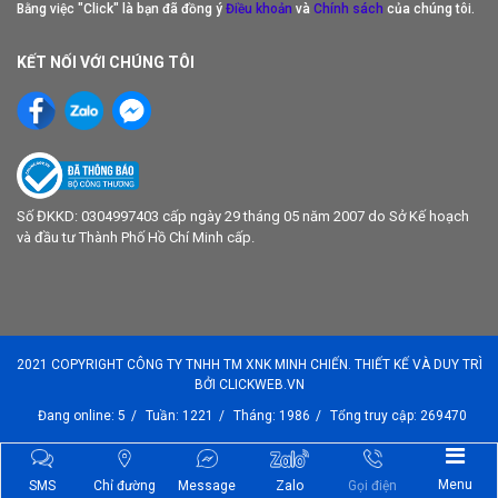
Bằng việc "Click" là bạn đã đồng ý
Điều khoản
và
Chính sách
của chúng tôi.
KẾT NỐI VỚI CHÚNG TÔI
Số ĐKKD: 0304997403 cấp ngày 29 tháng 05 năm 2007 do Sở Kế hoạch
và đầu tư Thành Phố Hồ Chí Minh cấp.
2021 COPYRIGHT CÔNG TY TNHH TM XNK MINH CHIẾN. THIẾT KẾ VÀ DUY TRÌ
BỞI CLICKWEB.VN
Đang online: 5
/
Tuần: 1221
/
Tháng: 1986
/
Tổng truy cập: 269470
Menu
SMS
Chỉ đường
Message
Zalo
Gọi điện