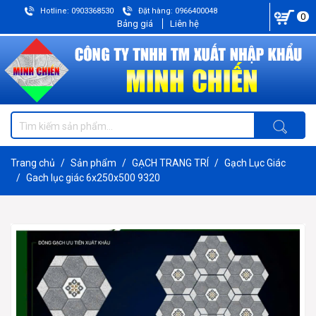
Hotline: 0903368530
Đặt hàng: 0966400048
0
Bảng giá
Liên hệ
Trang chủ
Sản phẩm
GẠCH TRANG TRÍ
Gạch Lục Giác
Gach lục giác 6x250x500 9320