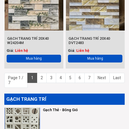
GẠCH TRANG TRÍ 20X40
GẠCH TRANG TRÍ 20X40
W24204M
DVT2483
Giá:
Liên hệ
Giá:
Liên hệ
Mua hàng
Mua hàng
Page 1 /
1
2
3
4
5
6
7
Next
Last
7
GẠCH TRANG TRÍ
Gạch Thẻ - Bông Gió