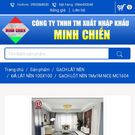
Hotline: 0903368530
Đặt hàng: 0966400048
0
Bảng giá
Liên hệ
Trang chủ
Sản phẩm
GẠCH LÁT NỀN
ĐÁ LÁT NỀN 100X100
GẠCH LÓT NỀN 1Mx1M NICE MC1604