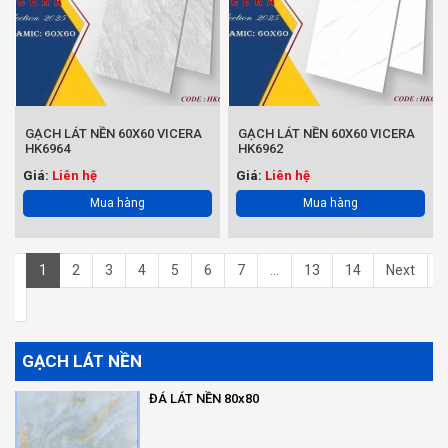
GẠCH LÁT NỀN 60X60 VICERA
GẠCH LÁT NỀN 60X60 VICERA
HK6964
HK6962
Giá:
Liên hệ
Giá:
Liên hệ
Mua hàng
Mua hàng
ge
1
2
3
4
5
6
7
...
13
14
Next
L
GẠCH LÁT NỀN
ĐÁ LÁT NỀN 80x80