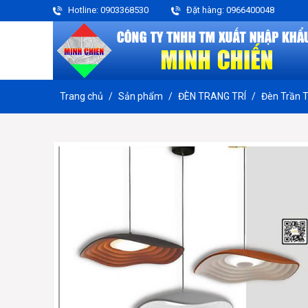
Hotline: 0903368530
Đặt hàng: 0966400048
Trang chủ
Sản phẩm
ĐÈN TRANG TRÍ
Đèn Trần 