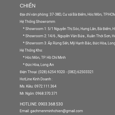
CHIẾN
Địa chỉ văn phòng: 37-38D, Cư xá Bà Điểm, Hóc Môn, TP.HC
Hệ Thống Showromm
* Showroom 1: 5/1 Nguyễn Thị Sóc, Hưng Lân, Bà Điểm, 
* Showroom 2: 14/6 , Nguyễn Văn Bứa , Xuân Thới Sơn, 
* Showroom 3: Ấp Rừng Sến, Mỹ Hạnh Bắc, Đức Hòa, Lon
Hệ Thống Kho:
* Hóc Môn, TP. Hồ Chí Minh
* Đức Hòa, Long An
Điện Thoại: (028).6254.9320 - (082).62503321
HotLine Kinh Doanh :
Ms. Kiều: 0972.111.364
Mr. Ngôn: 0968.370.371
HOTLINE: 09
03.368.530
Email: gachmenminhchien@gmail.com