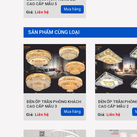
CAO CẤP MẪU 5
Mua hàng
Giá:
Liên hệ
SẢN PHẨM CÙNG LOẠI
ĐÈN ỐP TRẦN PHÒNG KHÁCH
ĐÈN ỐP TRẦN PHÒN
CAO CẤP MẪU 3
CAO CẤP MẪU 2
Mua hàng
Giá:
Liên hệ
Giá:
Liên hệ