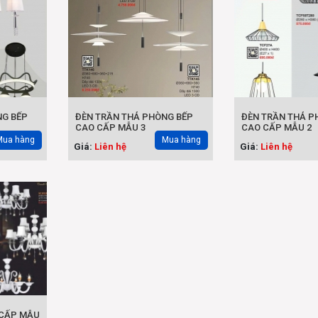
NG BẾP
ĐÈN TRẦN THẢ PHÒNG BẾP
ĐÈN TRẦN THẢ P
CAO CẤP MẪU 3
CAO CẤP MẪU 2
Mua hàng
Mua hàng
Giá:
Liên hệ
Giá:
Liên hệ
 CẤP MẪU