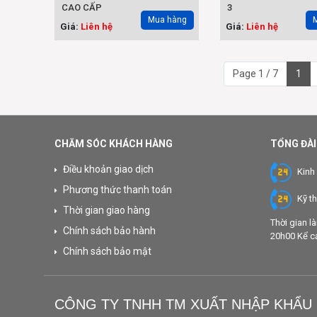
CAO CẤP
3
Mua hàng
Giá:
Liên hệ
Giá:
Liên hệ
Page 1 / 7
1
CHĂM SÓC KHÁCH HÀNG
TỔNG ĐÀI
Điều khoản giao dịch
Kinh
Phương thức thanh toán
Kỹ t
Thời gian giao hàng
Thời gian l
Chính sách bảo hành
20h00 Kể cả 
Chính sách bảo mật
CÔNG TY TNHH TM XUẤT NHẬP KHẨU