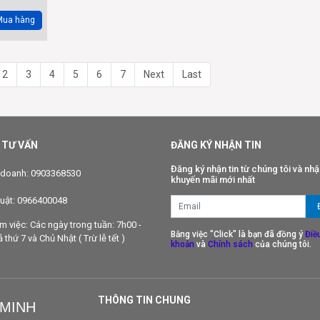
Mua hàng
2
3
4
5
6
7
Next
Last
 TƯ VẤN
ĐĂNG KÝ NHẬN TIN
Đăng ký nhận tin từ chúng tôi và nhậ
 doanh: 0903368530
khuyến mãi mới nhất
huật: 0966400048
àm việc: Các ngày trong tuần: 7h00 -
Bằng việc "Click" là bạn đã đồng ý
Điề
thứ 7 và Chủ Nhật ( Trừ lễ tết )
khoản
và
Chính sách
của chúng tôi.
THÔNG TIN CHUNG
 MINH