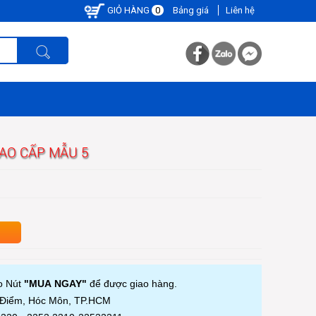
GIỎ HÀNG
0
Bảng giá
Liên hệ
AO CẤP MẪU 5
o Nút
"MUA NGAY"
để được giao hàng.
à Điểm, Hóc Môn, TP.HCM