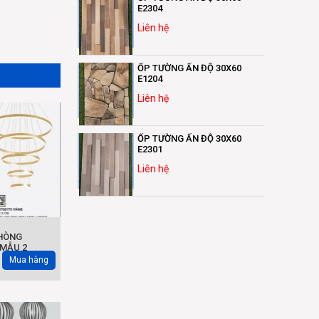
E2304
Liên hệ
ỐP TƯỜNG ẤN ĐỘ 30X60
E1204
Liên hệ
ỐP TƯỜNG ẤN ĐỘ 30X60
E2301
Liên hệ
HÒNG
MẪU 2
Mua hàng