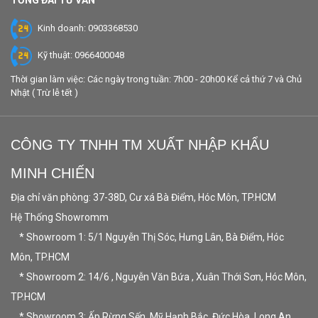
TỔNG ĐÀI TƯ VẤN
Kinh doanh: 0903368530
Kỹ thuật: 0966400048
Thời gian làm việc: Các ngày trong tuần: 7h00 - 20h00 Kể cả thứ 7 và Chủ
Nhật ( Trừ lễ tết )
CÔNG TY TNHH TM XUẤT NHẬP KHẨU
MINH CHIẾN
Địa chỉ văn phòng: 37-38D, Cư xá Bà Điểm, Hóc Môn, TP.HCM
Hệ Thống Showromm
* Showroom 1: 5/1 Nguyễn Thị Sóc, Hưng Lân, Bà Điểm, Hóc
Môn, TP.HCM
* Showroom 2: 14/6 , Nguyễn Văn Bứa , Xuân Thới Sơn, Hóc Môn,
TP.HCM
* Showroom 3: Ấp Rừng Sến, Mỹ Hạnh Bắc, Đức Hòa, Long An